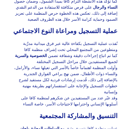
كما تؤكد هذه الأنشطة التزام كافا بمبدأ الشمول، وضمان حصول
النساء والرجال
على فرص متكافئة للاستفادة من الدعم النقدي
إضافة إلى ذلك، تعكس هذه الخطوة حرص المنظمة على تعزيز
الصمود وحماية كرامة الأسر خلال هذه الظروف الصعبة
عملية التسجيل ومراعاة النوع الاجتماعي
نُفذت عملية التسجيل بكفاءة عالية عبر فرق ميدانية مدرَّبة
ومتطوعين من المجتمع المحلي تحت إشراف منظمة كافا
كما تم اتباع إجراءات دقيقة وشفافة تضمن
الخصوصية والسرية
لجميع المستفيدين خلال مراحل التسجيل المختلفة
وأولت المنظمة اهتماماً خاصاً بالأسر التي تعيلها نساء، والأرامل،
والنساء ذوات الأطفال، ضمن نهج يراعي الفوارق الجندرية
بالإضافة إلى ذلك، قُدمت إرشادات فردية لكل مستفيد لشرح
خطوات التسجيل والإجابة على استفساراتهم بطريقة مهنية
وإنسانية
وقد عبّر عدد من المستفيدين عن شكرهم لمنظمة كافا على
أسلوبها الإنساني واحترامها لاحتياجات الأسر، خاصة النساء
التنسيق والمشاركة المجتمعية
عملت منظمة كافا بتنسيق وثيق مع
السلطات المحلية
و
لجان