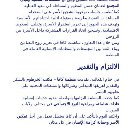
المجتمع
لضمان حسن التنظيم والمساءلة في تنفيذ العملية
كما نُظمت جلسات توعوية لتشجيع الأسر على استخدام
المساعدات النقدية بطريقة مسؤولة لتلبية احتياجاتهم الأساسية
وتهدف هذه الجهود إلى تعزيز استقرار الأسرة، وتقليل الضغوط
الاقتصادية، وتشجيع اتخاذ القرارات المشتركة داخل الأسرة بين
الزوجين
ومن خلال هذا التعاون، ساهمت كافا في تعزيز روح التضامن
وبناء الثقة بين المجتمعات والمنظمات الإنسانية العاملة في
المنطقة
الالتزام والتقدير
في ختام الفعالية، تقدمت
منظمة كافا – مكتب الخرطوم
بالشكر
والتقدير لفريقها الميداني وشركائها والسلطات المحلية على
تعاونهم المثمر
كما جددت المنظمة التزامها بمواصلة تقديم خدمات إنسانية
عادلة، شاملة، ومراعية للنوع الاجتماعي
في مختلف ولايات
السودان
واختُتم اليوم بالتأكيد على أن كافا ستظل تعمل من أجل
تمكين
الأسر وحماية كرامة الإنسان
في كل مكان