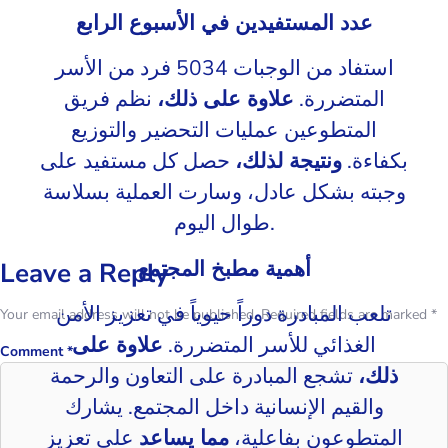
عدد المستفيدين في
الأسبوع الرابع
استفاد من الوجبات 5034 فرد من الأسر
المتضررة.
علاوة على ذلك،
نظم فريق
المتطوعين عمليات التحضير والتوزيع
بكفاءة.
ونتيجة لذلك،
حصل كل مستفيد على
وجبته بشكل عادل، وسارت العملية بسلاسة
طوال اليوم.
أهمية مطبخ المجتمع
Leave a Reply
تلعب المبادرة دوراً حيوياً في تعزيز الأمن
Your email address will not be published.
Required fields are marked
*
الغذائي للأسر المتضررة.
علاوة على
Comment
*
ذلك،
تشجع المبادرة على التعاون والرحمة
والقيم الإنسانية داخل المجتمع. يشارك
المتطوعون بفاعلية،
مما يساعد
على تعزيز