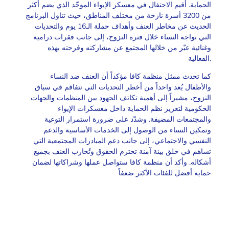
الحماية. أُقيم الاحتفال في معسكر الإيواء الموحّد الذي يضم أكثر
من 3200 أسرة نازحة من مختلف المناطق، حيث تناول البرنامج
الحديث عن مخاطر العنف وأهداف حملة الـ16 يوم والتحديات
التي تواجه النساء خلال فترة النزوح، إلى جانب فقرات درامية
وغنائية عبّر من خلالها المجتمع عن مشاركته وفرحته بهذه
الفعالية.
كما تحدث ممثل منظمة كافا مؤكداً أن العنف ضد النساء
والأطفال يُعد واحداً من أخطر التحديات التي تتفاقم في سياق
النزوح، مشيراً إلى أهمية تكاتف الجهود بين المنظمات والجهات
الحكومية لتعزيز نظم الحماية داخل معسكرات الإيواء
والمجتمعات المضيفة. وشدّد على ضرورة استمرار التوعية
وتمكين النساء من الوصول إلى الخدمات الأساسية والدعم
النفسي والاجتماعي، إلى جانب دعم المبادرات المجتمعية التي
تساهم في خلق بيئة آمنة تحترم الحقوق وتُحارب العنف بجميع
أشكاله. وأكد أن منظمة كافا ستواصل عملها وشراكاتها لضمان
حماية أفضل للفئات الأكثر ضعفاً