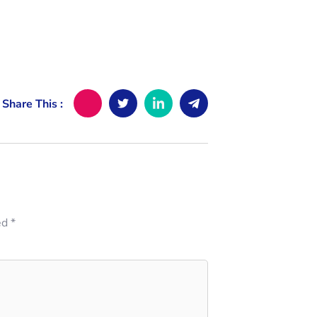
Share This :
ed
*