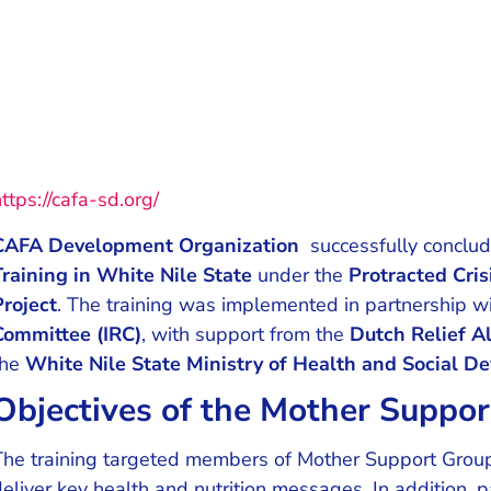
ttps://cafa-sd.org/
CAFA Development Organization
successfully conclu
Training in White Nile State
under the
Protracted Cris
Project
. The training was implemented in partnership w
Committee (IRC)
, with support from the
Dutch Relief A
the
White Nile State Ministry of Health and Social 
Objectives of the Mother Suppor
The training targeted members of Mother Support Groups
deliver key health and nutrition messages. In addition, 