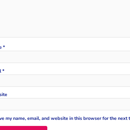
e
*
l
*
ite
ve my name, email, and website in this browser for the next