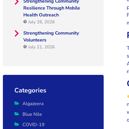
Strengthening Community
Resilience Through Mobile
Health Outreach
July 26, 2026
Strengthening Community
Volunteers
July 21, 2026
r
Categories
Algazeera
Blue Nile
COVID-19