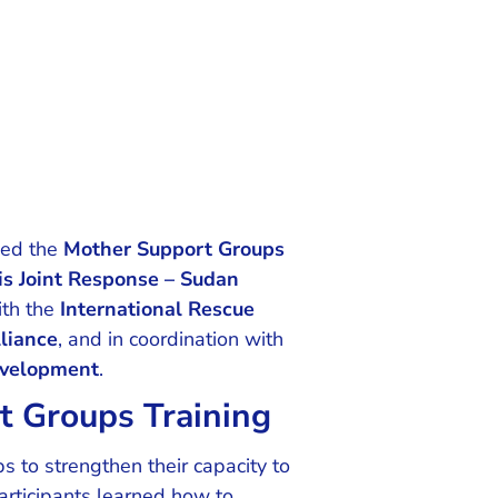
ded the
Mother Support Groups
is Joint Response – Sudan
ith the
International Rescue
lliance
, and in coordination with
Development
.
t Groups Training
 to strengthen their capacity to
participants learned how to