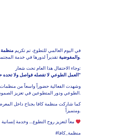
في اليوم العالمي للتطوع، تم تكريم
منظمة ك
تقديراً لدورها في خدمة المجتمعات خلال فترة الحرب وما بعدها.
والمفوضية
وجاء الاحتفال هذا العام تحت شعار:
“العمل الطوعي لا تفصله فواصل ولا تحده حدود”
وشهدت الفعالية حضوراً واسعاً من منظمات 
الطوعي ودور المتطوعين في تعزيز الصمود المجتمعي والاستجابة الإنسانية.
كما شاركت منظمة كافا بجناح داخل المعرض
ومتميزاً.
معاً لتعزيز روح التطوع… وخدمة إنسانية مستمرة
#منظمة_كافا