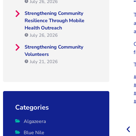
July 26, 2026
Strengthening Community
Resilience Through Mobile
a
Health Outreach
July 26, 2026
Strengthening Community
f
Volunteers
July 21, 2026
Categories
Algazeera
Blue Nile