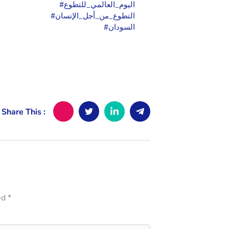
#اليوم_العالمي_للتطوع
#التطوع_من_أجل_الإنسان
#السودان
Share This :
ed
*