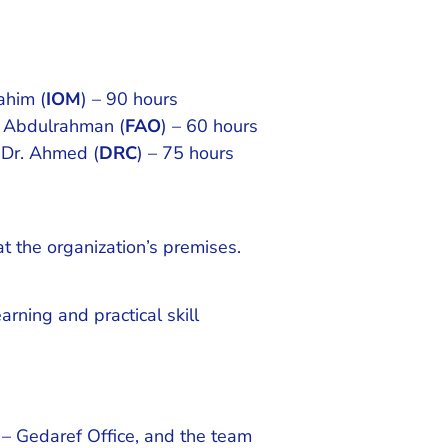
ahim (
IOM
) – 90 hours
. Abdulrahman (
FAO
) – 60 hours
 Dr. Ahmed (
DRC
) – 75 hours
t the organization’s premises.
arning and practical skill
 – Gedaref Office, and the team