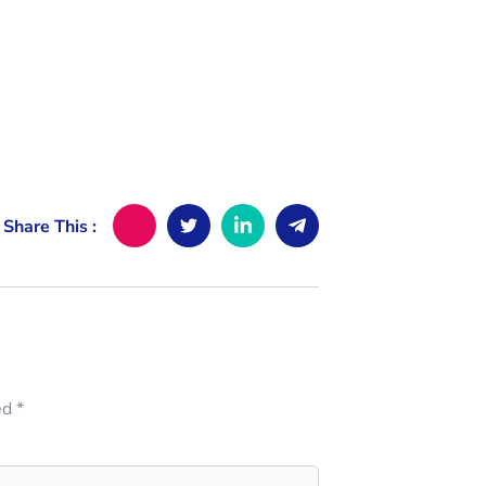
Share This :
ed
*