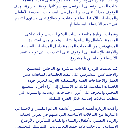
وجاءت الزيارة في إطار المتابعة الدورية التي تنفذها منظمة
مثلث الجيل الإنساني الفرنسي مع شركائها بولاية الجزيرة، بهدف
الوقوف ميدانيًا على سير العمل في المساحات الصديقة للأطفال
والمساحات الآمنة للنساء والفتيات، والاطلاع على مستوى التقدم
في تنفيذ الأنشطة المخطط لها.
وشملت الزيارة متابعة جلسات الدعم النفسي والاجتماعي
المقدمة للأطفال والنساء والفتيات، وتقييم مدى استفادة
المستهدفين من الخدمات المقدمة داخل المساحات الصديقة
والآمنة، بالإضافة إلى الوقوف على التحديات التي تواجه تنفيذ
الأنشطة والعاملين بالمشروع.
كما تضمنت الزيارة لقاءات مباشرة مع الباحثين النفسيين
والاجتماعيين المشرفين على تنفيذ الجلسات، لمناقشة سير
العمل والاحتياجات الفنية والتشغيلية اللازمة لتعزيز جودة
الخدمات المقدمة. كذلك تم الاستماع إلى آراء أفراد المجتمع
المحلي والتعرف على أبرز الاحتياجات الإنسانية والتنموية التي
تتطلب تدخلات إضافية خلال الفترة المقبلة.
وأكدت الزيارة أهمية استمرار أنشطة الدعم النفسي والاجتماعي
باعتبارها من التدخلات الأساسية التي تسهم في تعزيز الحماية
والرفاه النفسي للأطفال والنساء والفتيات المتأثرين بالأوضاع
الإنسانية، إلى جانب دعم جهود التعافي وبناء التماسك المجتمعي