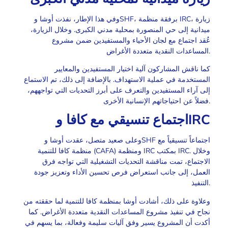
وفي هذا الإطار، نفذت أوشا وSHF، برفقة منظمة IRC، زيارة
ميدانية إلى حي المنصورة بمحلية مدني الكبرى. وخلال الزيارة،
عُقد اجتماع مع لجان الأحياء والمستفيدين ضمن مشروع
المساعدات النقدية متعددة الأغراض.
كما ناقش المشاركون آلية اختيار المستفيدين والمعايير
المستخدمة في عملية الاستهداف. بالإضافة إلى ذلك، تم الاستماع
إلى آراء المستفيدين والتعرف على أبرز التحديات التي تواجههم،
فضلاً عن احتياجاتهم الإنسانية الأخرى.
اجتماع تنسيقي مع كافا وIRC
وعلى صعيد متصل، عقدت أوشا وSHF اجتماعاً تنسيقياً مع
منظمة كافا للتنمية (CAFA) ومنظمة IRC بمكتب IRC. وخلال
الاجتماع، تمت مناقشة التحديات التشغيلية التي تواجه فرق
العمل، إلى جانب استعراض فرص تحسين الأداء وتعزيز جودة
التنفيذ.
وعلاوة على ذلك، أشادت أوشا بمنظمة كافا للتنمية لما حققته من
نجاح في تنفيذ مشروع المساعدات النقدية متعددة الأغراض. كما
أكدت أن المشروع يسير وفق آليات سليمة وفعالة، بما يسهم في