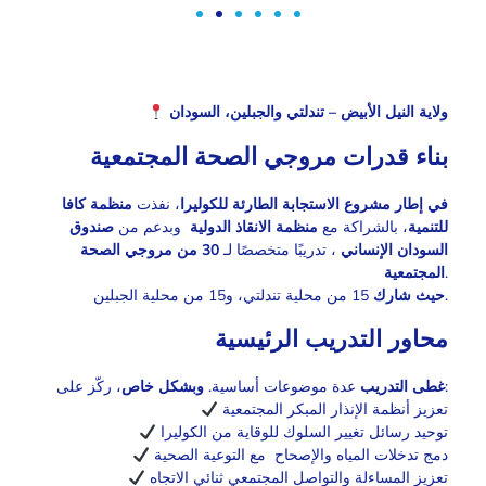
ولاية النيل الأبيض – تندلتي والجبلين، السودان
بناء قدرات مروجي الصحة المجتمعية
في إطار مشروع الاستجابة الطارئة للكوليرا
، نفذت
منظمة كافا
للتنمية
، بالشراكة مع
منظمة الانقاذ الدولية
وبدعم من
صندوق
السودان الإنساني
، تدريبًا متخصصًا لـ
30 من مروجي الصحة
المجتمعية
.
15 من محلية تندلتي، و15 من محلية الجبلين.
حيث شارك
محاور التدريب الرئيسية
، ركّز على:
غطى التدريب
عدة موضوعات أساسية.
وبشكل خاص
تعزيز أنظمة الإنذار المبكر المجتمعية
توحيد رسائل تغيير السلوك للوقاية من الكوليرا
دمج تدخلات المياه والإصحاح مع التوعية الصحية
تعزيز المساءلة والتواصل المجتمعي ثنائي الاتجاه